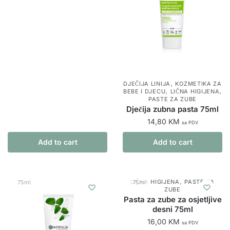
,
DJEČIJA LINIJA
KOZMETIKA ZA
,
,
BEBE I DJECU
LIČNA HIGIJENA
PASTE ZA ZUBE
Dječija zubna pasta 75ml
14,80
KM
sa PDV
Add to cart
Add to cart
,
LIČNA HIGIJENA
PASTE ZA
75ml
75ml
ZUBE
Pasta za zube za osjetljive
desni 75ml
16,00
KM
sa PDV