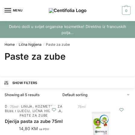
Skip
Skip
to
to
MENU
0
navigation
content
Dobro došli u svijet organske kozmetike! Direktno iz francuskih
polja…
Home
Lična higijena
Paste za zube
/
/
Paste za zube
SHOW FILTERS
Showing all 5 results
,
DJEČIJA LINIJA
KOZMETIKA ZA
75ml
75ml
,
,
BEBE I DJECU
LIČNA HIGIJENA
PASTE ZA ZUBE
Dječija pasta za zube 75ml
14,80
KM
sa PDV