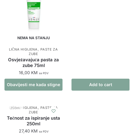
NEMA NA STANJU
,
LIČNA HIGIJENA
PASTE ZA
ZUBE
Osvježavajuća pasta za
zube 75ml
16,00
KM
sa PDV
Obavijesti me kada stigne
Add to cart
proizvod
,
LIČNA HIGIJENA
PASTE ZA
250ml
ZUBE
Tečnost za ispiranje usta
250ml
27,40
KM
sa PDV