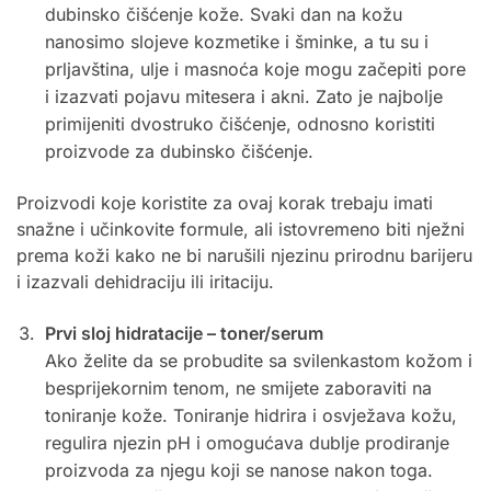
dubinsko čišćenje kože. Svaki dan na kožu
nanosimo slojeve kozmetike i šminke, a tu su i
prljavština, ulje i masnoća koje mogu začepiti pore
i izazvati pojavu mitesera i akni. Zato je najbolje
primijeniti dvostruko čišćenje, odnosno koristiti
proizvode za dubinsko čišćenje.
Proizvodi koje koristite za ovaj korak trebaju imati
snažne i učinkovite formule, ali istovremeno biti nježni
prema koži kako ne bi narušili njezinu prirodnu barijeru
i izazvali dehidraciju ili iritaciju.
Prvi sloj hidratacije – toner/serum
Ako želite da se probudite sa svilenkastom kožom i
besprijekornim tenom, ne smijete zaboraviti na
toniranje kože. Toniranje hidrira i osvježava kožu,
regulira njezin pH i omogućava dublje prodiranje
proizvoda za njegu koji se nanose nakon toga.