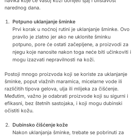
navika koje će vašoj koži donijeti sjaj i blistavost
narednog dana.
Potpuno uklanjanje šminke
Prvi korak u noćnoj rutini je uklanjanje šminke. Ovo
pravilo je zlatno jer ako ne uklonite šminku
potpuno, pore će ostati začepljene, a proizvodi za
njegu koje nanosite nakon toga neće biti učinkoviti i
mogu izazvati nepravilnosti na koži.
Postoji mnogo proizvoda koji se koriste za uklanjanje
šminke, poput vlažnih maramica, micelarne vode ili
različitih tipova gelova, ulja ili mlijeka za čišćenje.
Međutim, važno je odabrati proizvode koji su sigurni i
efikasni, bez štetnih sastojaka, i koji mogu dubinski
očistiti kožu.
Dubinsko čišćenje kože
Nakon uklanjanja šminke, trebate se pobrinuti za