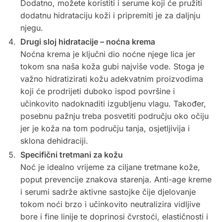
Dodatno, možete koristiti i serume koji će pružiti
dodatnu hidrataciju koži i pripremiti je za daljnju
njegu.
Drugi sloj hidratacije – noćna krema
Noćna krema je ključni dio noćne njege lica jer
tokom sna naša koža gubi najviše vode. Stoga je
važno hidratizirati kožu adekvatnim proizvodima
koji će prodrijeti duboko ispod površine i
učinkovito nadoknaditi izgubljenu vlagu. Također,
posebnu pažnju treba posvetiti području oko očiju
jer je koža na tom području tanja, osjetljivija i
sklona dehidraciji.
Specifični tretmani za kožu
Noć je idealno vrijeme za ciljane tretmane kože,
poput prevencije znakova starenja. Anti-age kreme
i serumi sadrže aktivne sastojke čije djelovanje
tokom noći brzo i učinkovito neutralizira vidljive
bore i fine linije te doprinosi čvrstoći, elastičnosti i