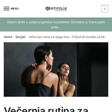
Skip
Skip
to
to
MENU
0
navigation
content
Dobro došli u svijet organske kozmetike! Direktno iz francuskih
polja…
Home
Savjeti
Večernja rutina za njegu lica – 5 Ključnih koraka za blistavu kožu ujutru
/
/
Večernja rutina za