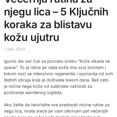
njegu lica – 5 Ključnih
koraka za blistavu
kožu ujutru
1 Jula, 2023
igurno ste već čuli za poznatu izreku “Koža nikada ne
spava”. To je istina jer naša koža ima svoj bioritam i
tokom noći se intenzivno regeneriše i oporavlja od svih
štetnih uticaja koje je doživjela tokom dana. Baš zato
je noćna nega kože od suštinske važnosti za
postizanje savršenog izgleda.
Ako želite da iskoristite sve prednosti noćne rutine za
negu lica, imate sreće jer vam otkrivam pet večernjih