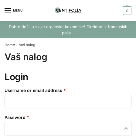
Skip
Skip
to
to
MENU
0
navigation
content
Dobro došli u svijet organske kozmetike! Direktno iz francuskih
polja…
Home
Vaš nalog
/
Vaš nalog
Login
Username or email address
*
Password
*