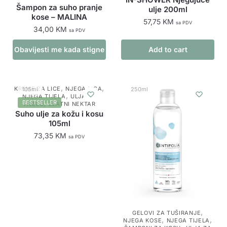
Šampon za suho pranje
ulje 200ml
kose – MALINA
57,75
KM
sa PDV
34,00
KM
sa PDV
Obavijesti me kada stigne
Add to cart
proizvod
,
,
KREME ZA LICE
NJEGA LICA
105ml
250ml
,
NJEGA TIJELA
ULJA ZA
,
BESTSELLER
TIJELO
ZLATNI NEKTAR
Suho ulje za kožu i kosu
105ml
73,35
KM
sa PDV
,
GELOVI ZA TUŠIRANJE
,
,
NJEGA KOSE
NJEGA TIJELA