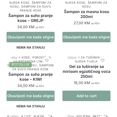
,
,
NJEGA KOSE
ŠAMPONI ZA
NJEGA KOSE
ŠAMPONI ZA
,
KOSU
ŠAMPONI ZA SUVO
KOSU
PRANJE KOSE
Šampon za masnu kosu
Šampon za suho pranje
200ml
kose – GREJP
27,00
KM
sa PDV
34,00
KM
sa PDV
Obavijesti me kada stigne
Obavijesti me kada stigne
proizvod
proizvod
NEMA NA STANJU
,
,
NJEGA KOSE
PORODIČNA
GELOVI ZA TUŠIRANJE
95g
250ml
,
HIDRATANTNA LINIJA
NJEGA TIJELA
,
BESTSELLER
ŠAMPONI ZA KOSU
ŠAMPONI
Gel za tuširanje sa
ZA SUVO PRANJE KOSE
mirisom egzotičnog voća
Šampon za suho pranje
250ml
kose – KIWI
16,00
KM
sa PDV
34,00
KM
sa PDV
Obavijesti me kada stigne
Add to cart
proizvod
NEMA NA STANJU
,
,
,
KREME ZA LICE
NJEGA LICA
LIČNA HIGIJENA
PASTE ZA
40ml
75ml