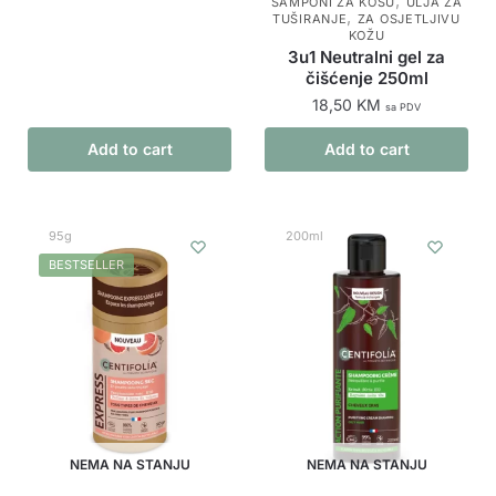
,
ŠAMPONI ZA KOSU
ULJA ZA
,
TUŠIRANJE
ZA OSJETLJIVU
KOŽU
3u1 Neutralni gel za
čišćenje 250ml
18,50
KM
sa PDV
Add to cart
Add to cart
95g
200ml
BESTSELLER
NEMA NA STANJU
NEMA NA STANJU