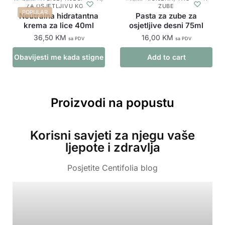
ZA OSJETLJIVU KOŽU
ZUBE
POPULAR
Neutralna hidratantna
Pasta za zube za
krema za lice 40ml
osjetljive desni 75ml
36,50
KM
16,00
KM
sa PDV
sa PDV
Obavijesti me kada stigne
Add to cart
proizvod
Proizvodi na popustu
Korisni savjeti za njegu vaše
ljepote i zdravlja
Posjetite Centifolia blog