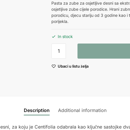
Pasta za zube za osjetljive desni sa ekstrak
osjetljive zube cijele porodice. Hrani zubnu
porodicu, djecu stariju od 3 godine kao 
porijekla.
In stock
Pasta
za
zube
Ubaci u listu želja
za
osjetljive
desni
75ml
quantity
Description
Additional information
desni, za koju je Centifolia odabrala kao ključne sastojke dv