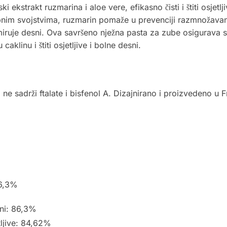
 ekstrakt ruzmarina i aloe vere, efikasno čisti i štiti osjetl
nim svojstvima, ruzmarin pomaže u prevenciji razmnožavanj
 umiruje desni. Ova savršeno nježna pasta za zube osigurava s
klinu i štiti osjetljive i bolne desni.
e sadrži ftalate i bisfenol A. Dizajnirano i proizvedeno u 
86,3%
sni: 86,3%
ljive: 84,62%