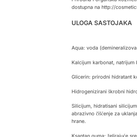
dostupna na http://cosmeti
ULOGA SASTOJAKA
Aqua: voda (demineralizovana
Kalcijum karbonat, natrijum 
Glicerin: prirodni hidratant 
Hidrogenizirani škrobni hidr
Silicijum, hidratisani silici
abrazivno čišćenje za uklanja
hrane.
Ksantan guma: želirajuće sr