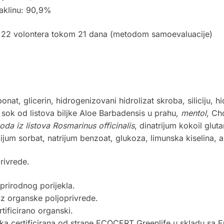
aklinu: 90,9%
d 22 volontera tokom 21 dana (metodom samoevaluacije)
nat, glicerin, hidrogenizovani hidrolizat skroba, siliciju, hi
 sok od listova biljke Aloe Barbadensis u prahu
, mentol
, Ch
voda iz listova Rosmarinus officinalis
, dinatrijum kokoil glut
alijum sorbat, natrijum benzoat, glukoza, limunska kiselina, 
rivrede.
prirodnog porijekla.
iz organske poljoprivrede.
rtificirano organski.
ika certificirana od strane ECOCERT Greenlife u skladu s