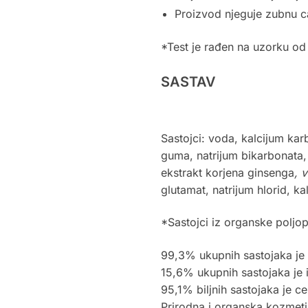
Proizvod njeguje zubnu c
*Test je rađen na uzorku o
SASTAV
Sastojci: voda, kalcijum karbo
guma, natrijum bikarbonata,
ekstrakt korjena ginsenga
, 
glutamat, natrijum hlorid, k
*Sastojci iz organske poljop
99,3% ukupnih sastojaka je 
15,6% ukupnih sastojaka je 
95,1% biljnih sastojaka je ce
Prirodna i organska kozmet