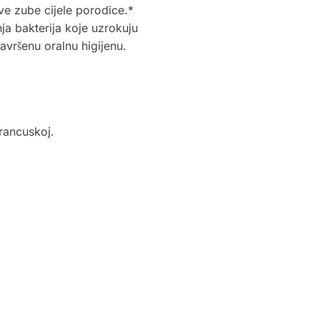
jive zube cijele porodice.*
a bakterija koje uzrokuju
avršenu oralnu higijenu.
Francuskoj.