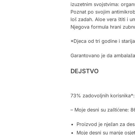
izuzetnim svojstvima: organski
Poznat po svojim antimikrob
loš zadah. Aloe vera štiti i
Njegova formula hrani zubnu ca
*Djeca od tri godine i starija
Garantovano je da ambalaža n
DEJSTVO
73% zadovoljnih korisnika*:
– Moje desni su zaštićene: 
Proizvod je nježan za de
Moje desni su manje osjet