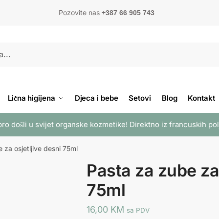
Pozovite nas
+387 66 905 743
Lična higijena
Djeca i bebe
Setovi
Blog
Kontakt
ro došli u svijet organske kozmetike! Direktno iz francuskih po
 za osjetljive desni 75ml
Pasta za zube za 
75ml
16,00
KM
sa PDV