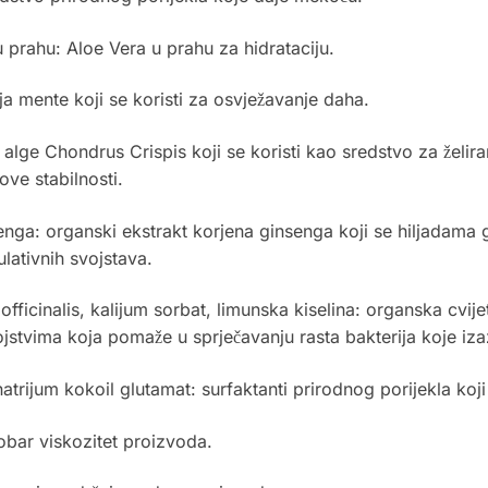
 prahu: Aloe Vera u prahu za hidrataciju.
ja mente koji se koristi za osvježavanje daha.
alge Chondrus Crispis koji se koristi kao sredstvo za želir
ove stabilnosti.
nga: organski ekstrakt korjena ginsenga koji se hiljadama g
ulativnih svojstava.
fficinalis, kalijum sorbat, limunska kiselina: organska cvi
stvima koja pomaže u sprječavanju rasta bakterija koje iza
atrijum kokoil glutamat: surfaktanti prirodnog porijekla koji
obar viskozitet proizvoda.