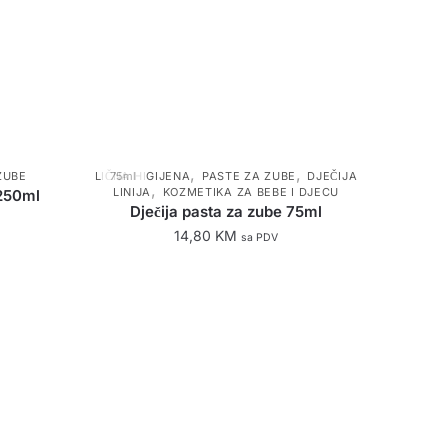
,
,
ZUBE
LIČNA HIGIJENA
75ml
PASTE ZA ZUBE
DJEČIJA
,
LINIJA
KOZMETIKA ZA BEBE I DJECU
 250ml
Dječija pasta za zube 75ml
14,80
KM
sa PDV