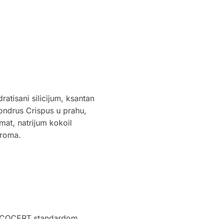
dratisani silicijum, ksantan
ondrus Crispus u prahu,
amat, natrijum kokoil
aroma.
a ECOCERT standardom