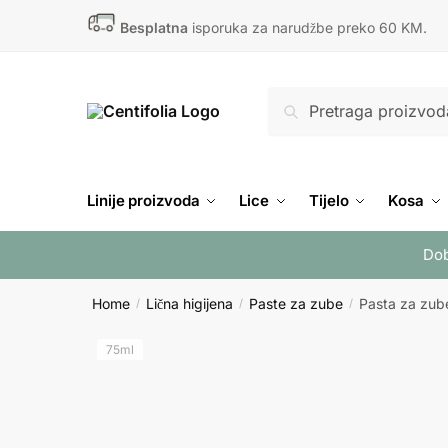
Skip
Skip
Besplatna
isporuka za narudžbe preko 60 KM.
to
to
navigation
content
Search
Search
for:
Linije proizvoda
Lice
Tijelo
Kosa
Dob
Home
Lična higijena
Paste za zube
Pasta za zube
/
/
/
75ml