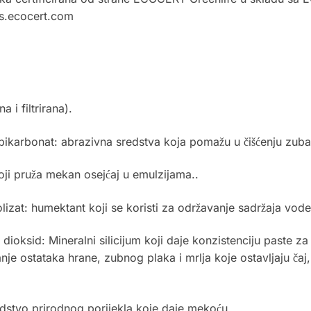
cs.ecocert.com
 i filtrirana).
bikarbonat: abrazivna sredstva koja pomažu u čišćenju zuba i
koji pruža mekan osejćaj u emulzijama..
olizat: humektant koji se koristi za održavanje sadržaja vod
jum dioksid: Mineralni silicijum koji daje konzistenciju paste 
nje ostataka hrane, zubnog plaka i mrlja koje ostavljaju čaj,
edstvo prirodnog porijekla koje daje mekoću.