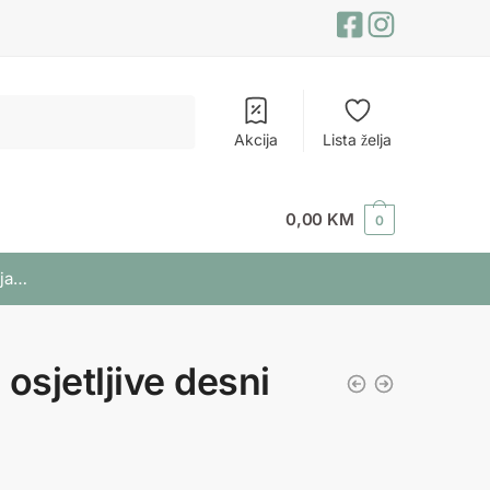
Akcija
Lista želja
0,00
KM
0
lja…
osjetljive desni