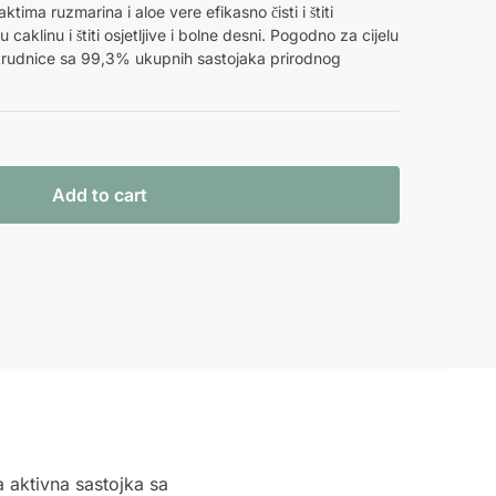
tima ruzmarina i aloe vere efikasno čisti i štiti
 caklinu i štiti osjetljive i bolne desni. Pogodno za cijelu
i trudnice sa 99,3% ukupnih sastojaka prirodnog
Add to cart
a aktivna sastojka sa