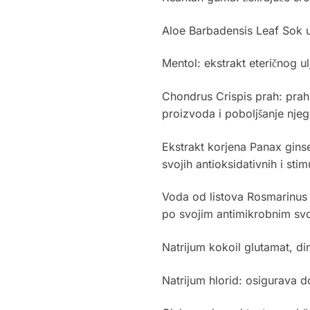
Aloe Barbadensis Leaf Sok u
Mentol: ekstrakt eteričnog ul
Chondrus Crispis prah: prah 
proizvoda i poboljšanje njeg
Ekstrakt korjena Panax ginse
svojih antioksidativnih i stim
Voda od listova Rosmarinus o
po svojim antimikrobnim svoj
Natrijum kokoil glutamat, din
Natrijum hlorid: osigurava d