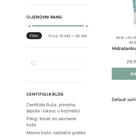
CIJENOVNI RANG
Filter
Min
Max
Price:
10 KM
—
60 KM
BEBI LINIJ
BEB
price
price
Hidratantn
Pretraga
29,1
Ad
CENTIFOLIA BLOG
Centifolia Ruža: prirodna
ljepota i luksuz u kozmetici
Piling: Korak do savršene
kože
Masna koža: najčešće greške