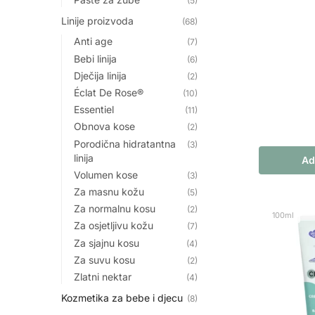
(5)
Linije proizvoda
(68)
Anti age
(7)
Bebi linija
(6)
Dječija linija
(2)
Éclat De Rose®
(10)
Essentiel
(11)
Obnova kose
(2)
Porodična hidratantna
(3)
linija
Ad
Volumen kose
(3)
Za masnu kožu
(5)
Za normalnu kosu
(2)
100ml
Za osjetljivu kožu
(7)
Za sjajnu kosu
(4)
Za suvu kosu
(2)
Zlatni nektar
(4)
Kozmetika za bebe i djecu
(8)