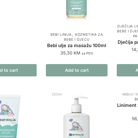
DJEČIJA LI
BEBE I DJ
,
BEBI LINIJA
KOZMETIKA ZA
PA
BEBE I DJECU
Dječija 
Bebi ulje za masažu 100ml
14
35,30
KM
sa PDV
d to cart
Add to cart
A
250ml
BEBI LIN
485ml
B
Liniment 
56