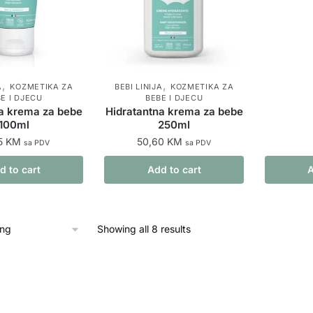
,
,
A
KOZMETIKA ZA
BEBI LINIJA
KOZMETIKA ZA
E I DJECU
BEBE I DJECU
a krema za bebe
Hidratantna krema za bebe
100ml
250ml
5
KM
50,60
KM
sa PDV
sa PDV
d to cart
Add to cart
A
Showing all 8 results