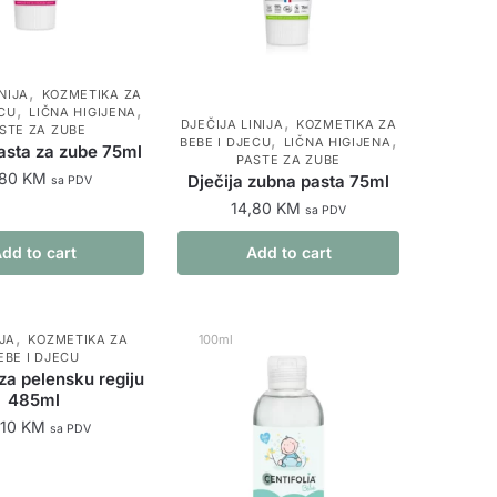
,
NIJA
KOZMETIKA ZA
,
,
ECU
LIČNA HIGIJENA
,
DJEČIJA LINIJA
KOZMETIKA ZA
STE ZA ZUBE
,
,
BEBE I DJECU
LIČNA HIGIJENA
pasta za zube 75ml
PASTE ZA ZUBE
,80
KM
Dječija zubna pasta 75ml
sa PDV
14,80
KM
sa PDV
dd to cart
Add to cart
,
IJA
KOZMETIKA ZA
100ml
EBE I DJECU
za pelensku regiju
485ml
,10
KM
sa PDV