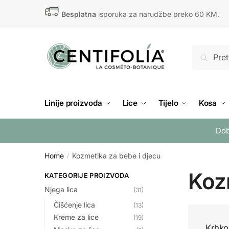
Skip
Skip
Besplatna
isporuka za narudžbe preko 60 KM.
to
to
navigation
content
Search
Search
for:
Linije proizvoda
Lice
Tijelo
Kosa
Dob
Home
Kozmetika za bebe i djecu
/
Koz
KATEGORIJE PROIZVODA
Njega lica
(31)
Čišćenje lica
(13)
Kreme za lice
(19)
Krhko