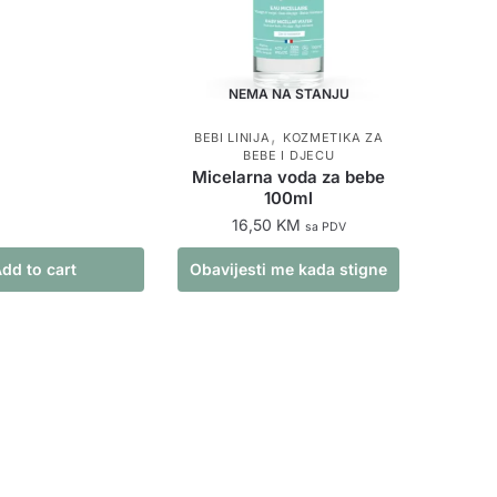
NEMA NA STANJU
,
BEBI LINIJA
KOZMETIKA ZA
BEBE I DJECU
Micelarna voda za bebe
100ml
16,50
KM
sa PDV
dd to cart
Obavijesti me kada stigne
proizvod