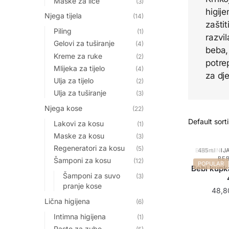
Maske za lice
(3)
higije
Njega tijela
(14)
zaštit
Piling
(1)
razvi
Gelovi za tuširanje
(4)
beba,
Kreme za ruke
(2)
potre
Mlijeka za tijelo
(4)
za dj
Ulja za tijelo
(2)
Ulja za tuširanje
(3)
Njega kose
(22)
Lakovi za kosu
(1)
Maske za kosu
(3)
Regeneratori za kosu
(5)
BEBI LINIJ
485ml
BEB
Šamponi za kosu
(12)
POPULAR
Bebi kupka
Šamponi za suvo
(3)
pranje kose
48,
Lična higijena
(6)
Intimna higijena
(1)
Paste za zube