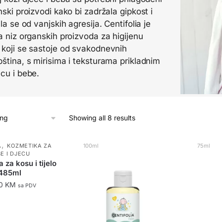
nski proizvodi kako bi zadržala gipkost i
ila se od vanjskih agresija. Centifolia je
la niz organskih proizvoda za higijenu
 koji se sastoje od svakodnevnih
pština, s mirisima i teksturama prikladnim
ecu i bebe.
Showing all 8 results
,
A
KOZMETIKA ZA
100ml
75ml
E I DJECU
 za kosu i tijelo
485ml
80
KM
sa PDV