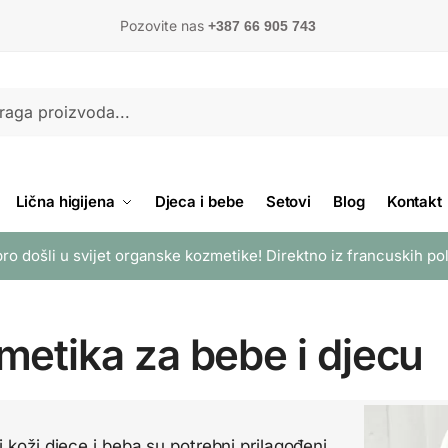
Pozovite nas
+387 66 905 743
Lična higijena
Djeca i bebe
Setovi
Blog
Kontakt
ro došli u svijet organske kozmetike! Direktno iz francuskih po
metika za bebe i djecu
j koži djece i beba su potrebni prilagođeni