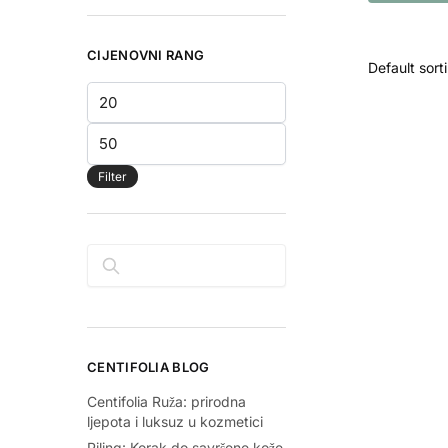
CIJENOVNI RANG
Min
price
Max
price
Filter
Pretraga
CENTIFOLIA BLOG
Centifolia Ruža: prirodna
ljepota i luksuz u kozmetici
Piling: Korak do savršene kože