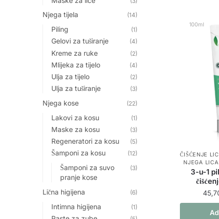
Maske za lice
(3)
Njega tijela
(14)
100ml
Piling
(1)
Gelovi za tuširanje
(4)
Kreme za ruke
(2)
Mlijeka za tijelo
(4)
Ulja za tijelo
(2)
Ulja za tuširanje
(3)
Njega kose
(22)
Lakovi za kosu
(1)
Maske za kosu
(3)
Regeneratori za kosu
(5)
Šamponi za kosu
(12)
ČIŠĆENJE LI
NJEGA LICA
Šamponi za suvo
(3)
3-u-1 p
pranje kose
čišćen
Lična higijena
(6)
45,
Intimna higijena
(1)
Ad
Paste za zube
(5)