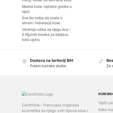
Masna koža: najčešće greške u
njezi
Sve što treba da znate o
ishrani i hidrataciji kose
Večernja rutina za njegu lica –
5 Ključnih koraka za blistavu
kožu ujutru
Dostava na teritoriji BIH
Bes
Putem kurirske službe
Za 
KORISNI
Opšti us
Centifolia – francuska organska
Kako kup
kozmetika za njegu svih tipova kose i