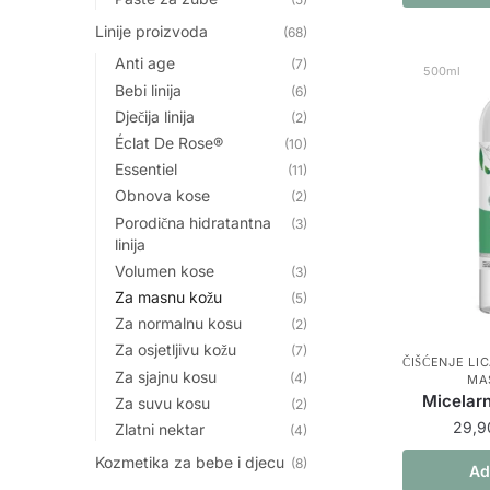
Linije proizvoda
(68)
Anti age
(7)
500ml
Bebi linija
(6)
Dječija linija
(2)
Éclat De Rose®
(10)
Essentiel
(11)
Obnova kose
(2)
Porodična hidratantna
(3)
linija
Volumen kose
(3)
Za masnu kožu
(5)
Za normalnu kosu
(2)
Za osjetljivu kožu
(7)
ČIŠĆENJE LI
Za sjajnu kosu
(4)
MA
Micelar
Za suvu kosu
(2)
29,
Zlatni nektar
(4)
Kozmetika za bebe i djecu
(8)
Ad