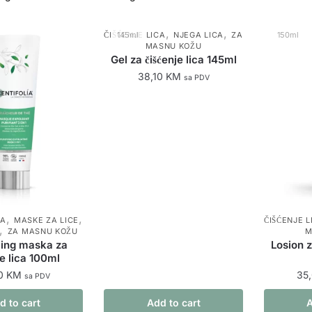
,
,
ČIŠĆENJE LICA
145ml
NJEGA LICA
ZA
150ml
MASNU KOŽU
Gel za čišćenje lica 145ml
38,10
KM
sa PDV
,
,
CA
MASKE ZA LICE
ČIŠĆENJE L
,
ZA MASNU KOŽU
M
iling maska za
Losion 
je lica 100ml
70
KM
35
sa PDV
d to cart
Add to cart
A