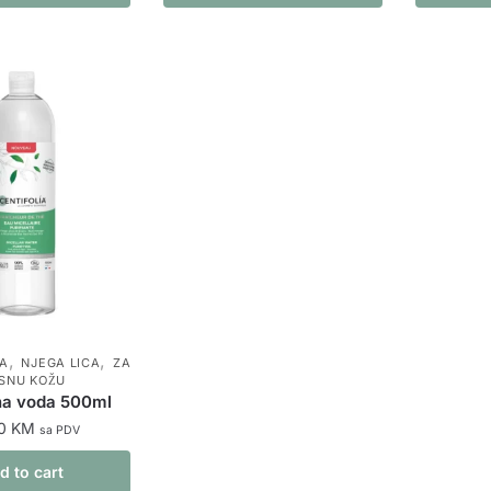
,
,
CA
NJEGA LICA
ZA
SNU KOŽU
na voda 500ml
90
KM
sa PDV
d to cart