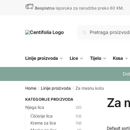
Skip
Skip
Besplatna
isporuka za narudžbe preko 60 KM.
to
to
navigation
content
Search
Search
for:
Linije proizvoda
Lice
Tijelo
Kosa
Dob
Home
Linije proizvoda
Za masnu kožu
/
/
Za 
KATEGORIJE PROIZVODA
Njega lica
(31)
Čišćenje lica
(13)
Kreme za lice
(19)