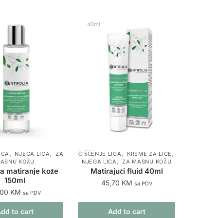
40ml
,
,
,
,
ICA
NJEGA LICA
ZA
ČIŠĆENJE LICA
KREME ZA LICE
,
ASNU KOŽU
NJEGA LICA
ZA MASNU KOŽU
za matiranje kože
Matirajući fluid 40ml
150ml
45,70
KM
sa PDV
,00
KM
sa PDV
dd to cart
Add to cart