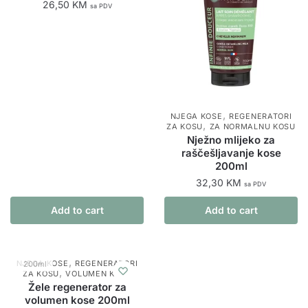
26,50
KM
sa PDV
,
NJEGA KOSE
REGENERATORI
,
ZA KOSU
ZA NORMALNU KOSU
Nježno mlijeko za
raščešljavanje kose
200ml
32,30
KM
sa PDV
Add to cart
Add to cart
,
NJEGA KOSE
REGENERATORI
200ml
,
ZA KOSU
VOLUMEN KOSE
Žele regenerator za
volumen kose 200ml