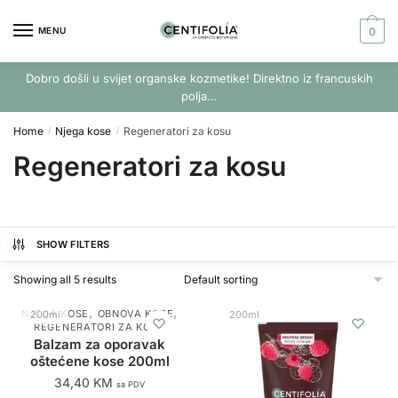
Skip
Skip
to
to
MENU
0
navigation
content
Dobro došli u svijet organske kozmetike! Direktno iz francuskih
polja…
Home
Njega kose
Regeneratori za kosu
/
/
Regeneratori za kosu
SHOW FILTERS
Showing all 5 results
,
,
NJEGA KOSE
OBNOVA KOSE
200ml
200ml
REGENERATORI ZA KOSU
Balzam za oporavak
oštećene kose 200ml
34,40
KM
sa PDV