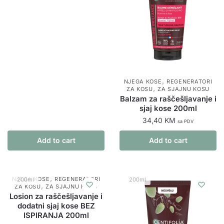
,
NJEGA KOSE
REGENERATORI
,
ZA KOSU
ZA SJAJNU KOSU
Balzam za raščešljavanje i
sjaj kose 200ml
34,40
KM
sa PDV
Add to cart
Add to cart
,
NJEGA KOSE
REGENERATORI
200ml
200ml
,
ZA KOSU
ZA SJAJNU KOSU
Losion za raščešljavanje i
dodatni sjaj kose BEZ
ISPIRANJA 200ml