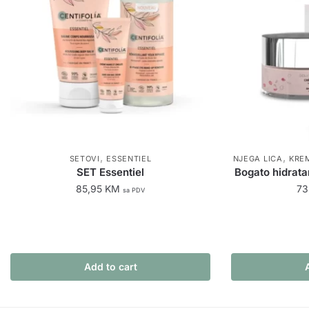
,
,
SETOVI
ESSENTIEL
NJEGA LICA
KREM
SET Essentiel
Bogato hidrata
85,95
KM
73
sa PDV
Add to cart