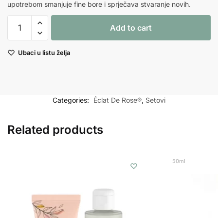
upotrebom smanjuje fine bore i sprječava stvaranje novih.
SET
Add to cart
Eclat
De
Ubaci u listu želja
Rose
quantity
Categories:
Éclat De Rose®
,
Setovi
Related products
50ml