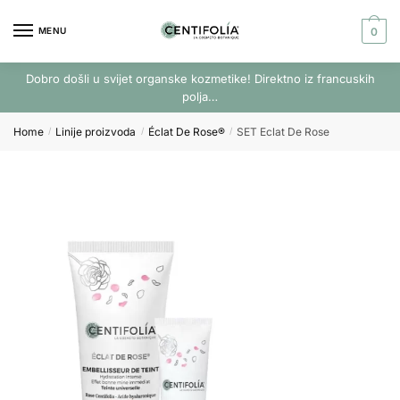
Skip
Skip
to
to
MENU
0
navigation
content
Dobro došli u svijet organske kozmetike! Direktno iz francuskih
polja…
Home
Linije proizvoda
Éclat De Rose®
SET Eclat De Rose
/
/
/