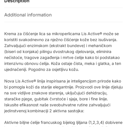
Description
Additional information
Krema za čišćenje lica sa mikroperlicama Lis Active® može se
koristiti svakodnevno za nježno čišćenje kože bez isušivanja.
Zahvaljujući enzimskom (ekstrakt bundeve) i mehaničkom
(biseri od konjaka) pilingu dvostrukog djelovanja, eliminira
nečistoće, tragove zagađenja i mrtve ćelije kako bi podstakao
intenzivnu obnovu ćelija. Koža ostaje čista, meka i glatka, a ten
ujednačeniji. Pogodno za osjetljivu kožu.
Nova Lis Active® linija inspirisana je inteligencijom prirode kako
bi pomogla koži da starije elegantnije. Proizvodi ove linije djeluju
na sve vidljive znakove starenja, uključujući dehidraciju,
staračke pjege, gubitak čvrstoće i sjaja, bore i fine linije.
Iskusite efikasnost naše sveobuhvatne rutine zahvaljujući
jedinstvenoj kombinaciji 2 aktivna sastojka:
Aktivne biljne ćelije francuskog bijelog ljiljana (1,2,3,4) dobivene