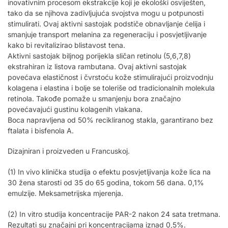
inovativnim procesom ekstrakcije koji je ekološki osviješten,
tako da se njihova zadivljujuća svojstva mogu u potpunosti
stimulirati. Ovaj aktivni sastojak podstiče obnavljanje ćelija i
smanjuje transport melanina za regeneraciju i posvjetljivanje
kako bi revitalizirao blistavost tena.
Aktivni sastojak biljnog porijekla sličan retinolu (5,6,7,8)
ekstrahiran iz listova rambutana. Ovaj aktivni sastojak
povećava elastičnost i čvrstoću kože stimulirajući proizvodnju
kolagena i elastina i bolje se toleriše od tradicionalnih molekula
retinola. Takođe pomaže u smanjenju bora značajno
povećavajući gustinu kolagenih vlakana.
Boca napravljena od 50% recikliranog stakla, garantirano bez
ftalata i bisfenola A.
Dizajniran i proizveden u Francuskoj.
(1) In vivo klinička studija o efektu posvjetljivanja kože lica na
30 žena starosti od 35 do 65 godina, tokom 56 dana. 0,1%
emulzije. Meksametrijska mjerenja.
(2) In vitro studija koncentracije PAR-2 ​​nakon 24 sata tretmana.
Rezultati su značajni pri koncentracijama iznad 0,5%.