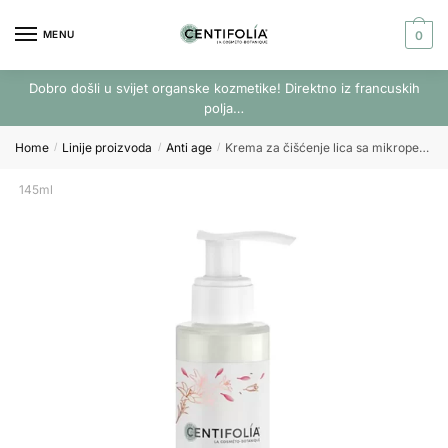
Skip
Skip
to
to
MENU
0
navigation
content
Dobro došli u svijet organske kozmetike! Direktno iz francuskih
polja…
Home
Linije proizvoda
Anti age
Krema za čišćenje lica sa mikroperlicama 145ml
/
/
/
145ml