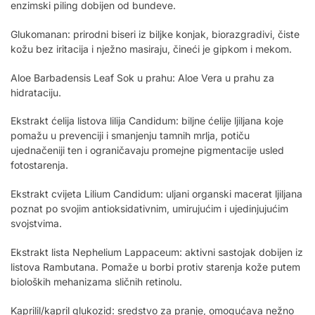
enzimski piling dobijen od bundeve.
Glukomanan: prirodni biseri iz biljke konjak, biorazgradivi, čiste
kožu bez iritacija i nježno masiraju, čineći je gipkom i mekom.
Aloe Barbadensis Leaf Sok u prahu: Aloe Vera u prahu za
hidrataciju.
Ekstrakt ćelija listova lilija Candidum: biljne ćelije ljiljana koje
pomažu u prevenciji i smanjenju tamnih mrlja, potiču
ujednačeniji ten i ograničavaju promejne pigmentacije usled
fotostarenja.
Ekstrakt cvijeta Lilium Candidum: uljani organski macerat ljiljana
poznat po svojim antioksidativnim, umirujućim i ujedinjujućim
svojstvima.
Ekstrakt lista Nephelium Lappaceum: aktivni sastojak dobijen iz
listova Rambutana. Pomaže u borbi protiv starenja kože putem
bioloških mehanizama sličnih retinolu.
Kaprilil/kapril glukozid: sredstvo za pranje, omogućava nežno