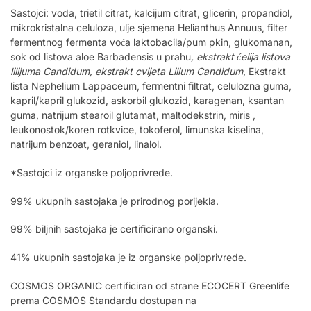
Sastojci: voda, trietil citrat, kalcijum citrat, glicerin, propandiol,
mikrokristalna celuloza, ulje sjemena Helianthus Annuus, filter
fermentnog fermenta voća laktobacila/pum pkin, glukomanan,
sok od listova aloe Barbadensis u prahu
, ekstrakt ćelija listova
lilijuma Candidum, ekstrakt cvijeta Lilium Candidum
, Ekstrakt
lista Nephelium Lappaceum, fermentni filtrat, celulozna guma,
kapril/kapril glukozid, askorbil glukozid, karagenan, ksantan
guma, natrijum stearoil glutamat, maltodekstrin, miris ,
leukonostok/koren rotkvice, tokoferol, limunska kiselina,
natrijum benzoat, geraniol, linalol.
*Sastojci iz organske poljoprivrede.
99% ukupnih sastojaka je prirodnog porijekla.
99% biljnih sastojaka je certificirano organski.
41% ukupnih sastojaka je iz organske poljoprivrede.
COSMOS ORGANIC certificiran od strane ECOCERT Greenlife
prema COSMOS Standardu dostupan na