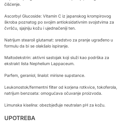
čišćenje.
Ascorbyl Glucoside: Vitamin C iz japanskog krompirovog
škroba poznatog po svojim antioksidativnim svojstvima za
čvršću, sjajniju kožu i ujednačeniji ten.
Natrijum stearoil glutamat: sredstvo za pranje ugrađeno u
formulu da bi se olakšalo ispiranje.
Maltodekstrin: aktivni sastojak koji služi kao podrška za
ekstrakt lista Nephelium Lappaceum.
Parfem, geraniol, linalol: mirisne supstance.
Leukonostok/fermentni filter od korjena rotkvice, tokoferola,
natrijum benzoata: omogućava očuvanje proizvoda.
Limunska kiselina: obezbjeđuje neutralan pH za kožu.
UPOTREBA