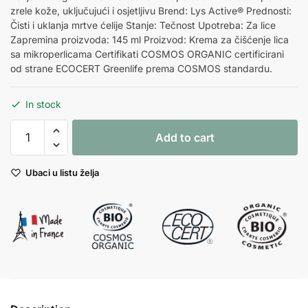
zrele kože, uključujući i osjetljivu Brend: Lys Active® Prednosti:
Čisti i uklanja mrtve ćelije Stanje: Tečnost Upotreba: Za lice
Zapremina proizvoda: 145 ml Proizvod: Krema za čišćenje lica
sa mikroperlicama Certifikati COSMOS ORGANIC certificirani
od strane ECOCERT Greenlife prema COSMOS standardu.
In stock
Krema
Add to cart
za
čišćenje
Ubaci u listu želja
lica
sa
mikroperlicama
145ml
quantity