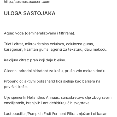
http://cosmos.ecocert.com
ULOGA SASTOJAKA
Aqua: voda (demineralizovana i filtrirana).
Trietil citrat, mikrokristalna celuloza, celulozna guma,
karagenan, ksantan guma: agensi za teksturu, daju mekoću.
Kalcijum citrat: prah koji daje bjelinu.
Glicerin: prirodni hidratant za kožu, pruža vrlo mekan dodir.
Propandiol: aktivni polisaharid koji djeluje kao barijera na
površini kože.
Ulje sjemenki Helianthus Annuus: suncokretovo ulje zbog svojih
emolijentnih, hranjivih i antidehidrirajućih svojstava.
Lactobacillus/Pumpkin Fruit Ferment Filtrat: nježan i efikasan