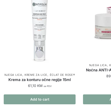
,
NJEGA LICA
Noćna ANTI-A
,
,
NJEGA LICA
KREME ZA LICE
ÉCLAT DE ROSE®
89
Krema za konturu očne regije 15ml
61,10
KM
sa PDV
Add to cart